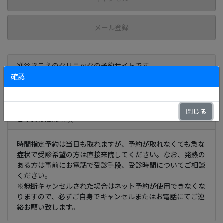
メール登録
刈谷きこえのクリニックの予約サイトです
確認
上の「予約」ボタンより予約を取ってください
閉じる
ご予約の注意事項
時間指定予約は当日も取れますが、予約が取れなくても急な
症状で受診希望の方は直接来院してください。なお、発熱の
ある方は事前にお電話で受診手段、受診時間についてご相談
ください。
※無断キャンセルされた場合はネット予約が使用できなくな
りますので、必ずご自身でキャンセルまたはお電話にてご連
絡お願い致します。